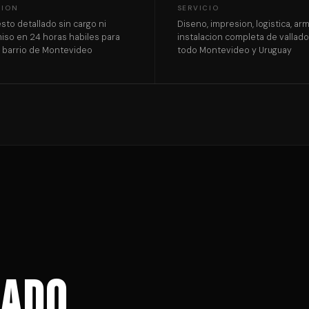
CION
SERVICIO
sto detallado sin cargo ni
Diseno, impresion, logistica, ar
so en 24 horas habiles para
instalacion completa de vallad
r barrio de Montevideo
todo Montevideo y Uruguay
lado