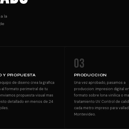
a la
 de
03
O Y PROPUESTA
PRODUCCION
quipo de diseno crea la grafica
Una vez aprobado, pasamos a
al formato perimetral de tu
produccion: impresion digital e
 enviamos propuesta visual mas
formato sobre lona vinilica o ma
sto detallado en menos de 24
tratamiento UV. Control de cali
iles.
cada metro impreso para valla
Montevideo.