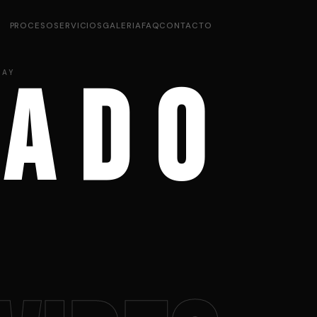
PROCESO
SERVICIOS
GALERIA
FAQ
CONTACTO
UAY
 A D O