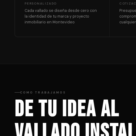
PERSONALIZADO
COTIZA
Cada vallado se diseña desde cero con
Presupue
la identidad de tu marca y proyecto
compromi
inmobiliario en Montevideo
cualquie
COMO TRABAJAMOS
De tu idea al
vallado insta