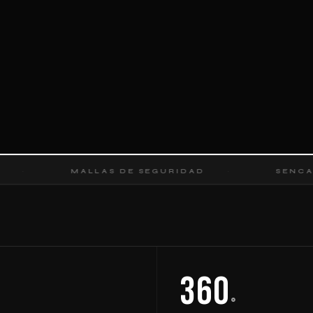
MALLAS DE SEGURIDAD
SENCALETICA D
360
°