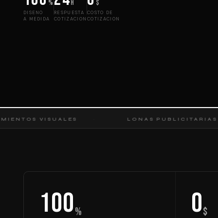
%
h
$
DISENO
RESPUESTA
COSTO DE
A MEDIDA
COTIZACION
COTIZACION
VISUALES
LONAS PUBLICITARIAS
Datos de ROAR Vallado Grafico
100
0
%
$